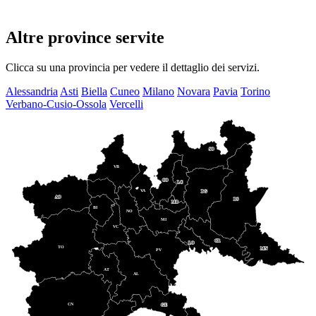
Altre province servite
Clicca su una provincia per vedere il dettaglio dei servizi.
Alessandria
Asti
Biella
Cuneo
Milano
Novara
Pavia
Torino
Verbano-Cusio-Ossola
Vercelli
SO
VB
CO
LC
VA
BG
AO
BS
MB
BI
NO
MI
VC
CR
LO
TO
MN
PV
AT
AL
CN
GE