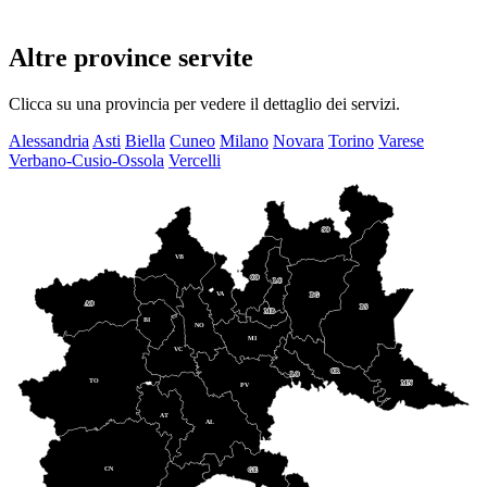
Altre province servite
Clicca su una provincia per vedere il dettaglio dei servizi.
Alessandria
Asti
Biella
Cuneo
Milano
Novara
Torino
Varese
Verbano-Cusio-Ossola
Vercelli
SO
VB
CO
LC
VA
BG
AO
BS
MB
BI
NO
MI
VC
CR
LO
TO
MN
PV
AT
AL
CN
GE