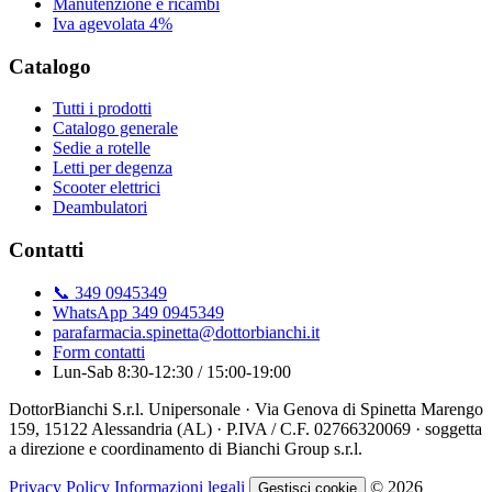
Manutenzione e ricambi
Iva agevolata 4%
Catalogo
Tutti i prodotti
Catalogo generale
Sedie a rotelle
Letti per degenza
Scooter elettrici
Deambulatori
Contatti
📞 349 0945349
WhatsApp 349 0945349
parafarmacia.spinetta@dottorbianchi.it
Form contatti
Lun-Sab 8:30-12:30 / 15:00-19:00
DottorBianchi S.r.l. Unipersonale · Via Genova di Spinetta Marengo
159, 15122 Alessandria (AL) · P.IVA / C.F. 02766320069 · soggetta
a direzione e coordinamento di Bianchi Group s.r.l.
Privacy Policy
Informazioni legali
© 2026
Gestisci cookie