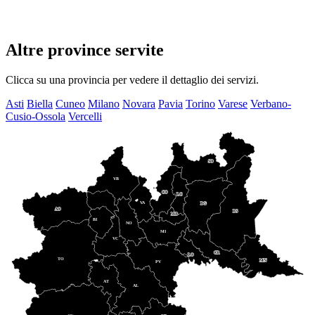
Altre province servite
Clicca su una provincia per vedere il dettaglio dei servizi.
Asti
Biella
Cuneo
Milano
Novara
Pavia
Torino
Varese
Verbano-
Cusio-Ossola
Vercelli
SO
VB
CO
LC
VA
BG
AO
BS
MB
BI
NO
MI
VC
CR
LO
TO
MN
PV
AT
AL