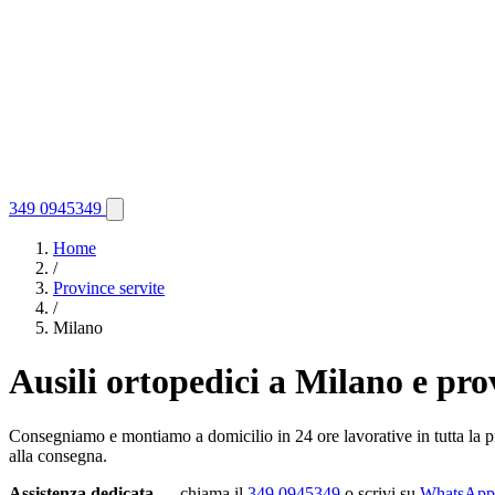
349 0945349
Home
/
Province servite
/
Milano
Ausili ortopedici a Milano e pro
Consegniamo e montiamo a domicilio in 24 ore lavorative in tutta la pro
alla consegna.
Assistenza dedicata
— chiama il
349 0945349
o scrivi su
WhatsApp