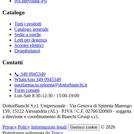
Iva agevolata 4%
Catalogo
Tutti i prodotti
Catalogo generale
Sedie a rotelle
Letti per degenza
Scooter elettrici
Deambulatori
Contatti
📞 349 0945349
WhatsApp 349 0945349
parafarmacia.spinetta@dottorbianchi.it
Form contatti
Lun-Sab 8:30-12:30 / 15:00-19:00
DottorBianchi S.r.l. Unipersonale · Via Genova di Spinetta Marengo
159, 15122 Alessandria (AL) · P.IVA / C.F. 02766320069 · soggetta
a direzione e coordinamento di Bianchi Group s.r.l.
Privacy Policy
Informazioni legali
© 2026
Gestisci cookie
Piattaforma sviluppata da
Tunca