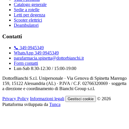
Catalogo generale
Sedie a rotelle
Letti per degenza
Scooter elettrici
Deambulatori
Contatti
📞 349 0945349
WhatsApp 349 0945349
parafarmacia.spinetta@dottorbianchi.it
Form contatti
Lun-Sab 8:30-12:30 / 15:00-19:00
DottorBianchi S.r.l. Unipersonale · Via Genova di Spinetta Marengo
159, 15122 Alessandria (AL) · P.IVA / C.F. 02766320069 · soggetta
a direzione e coordinamento di Bianchi Group s.r.l.
Privacy Policy
Informazioni legali
© 2026
Gestisci cookie
Piattaforma sviluppata da
Tunca