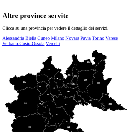
Altre province servite
Clicca su una provincia per vedere il dettaglio dei servizi.
Alessandria
Biella
Cuneo
Milano
Novara
Pavia
Torino
Varese
Verbano-Cusio-Ossola
Vercelli
SO
VB
CO
LC
VA
BG
AO
BS
MB
BI
NO
MI
VC
CR
LO
TO
MN
PV
AT
AL
CN
GE