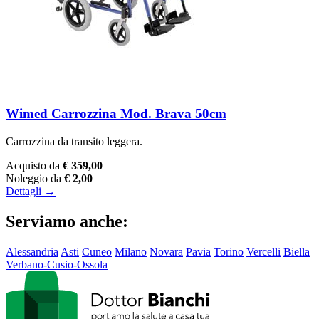
Wimed Carrozzina Mod. Brava 50cm
Carrozzina da transito leggera.
Acquisto da
€ 359,00
Noleggio da
€ 2,00
Dettagli →
Serviamo anche:
Alessandria
Asti
Cuneo
Milano
Novara
Pavia
Torino
Vercelli
Biella
Verbano-Cusio-Ossola