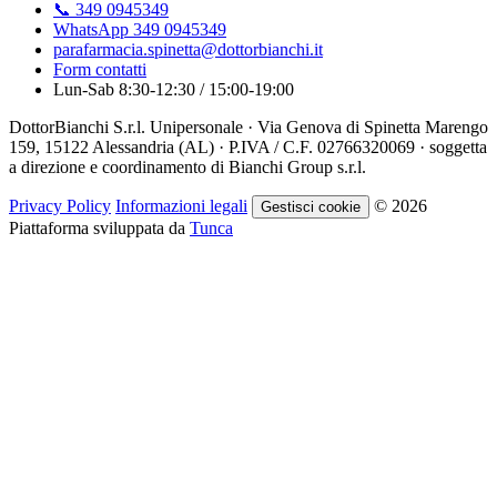
📞 349 0945349
WhatsApp 349 0945349
parafarmacia.spinetta@dottorbianchi.it
Form contatti
Lun-Sab 8:30-12:30 / 15:00-19:00
DottorBianchi S.r.l. Unipersonale · Via Genova di Spinetta Marengo
159, 15122 Alessandria (AL) · P.IVA / C.F. 02766320069 · soggetta
a direzione e coordinamento di Bianchi Group s.r.l.
Privacy Policy
Informazioni legali
© 2026
Gestisci cookie
Piattaforma sviluppata da
Tunca