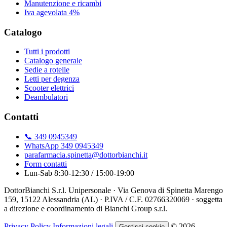
Manutenzione e ricambi
Iva agevolata 4%
Catalogo
Tutti i prodotti
Catalogo generale
Sedie a rotelle
Letti per degenza
Scooter elettrici
Deambulatori
Contatti
📞 349 0945349
WhatsApp 349 0945349
parafarmacia.spinetta@dottorbianchi.it
Form contatti
Lun-Sab 8:30-12:30 / 15:00-19:00
DottorBianchi S.r.l. Unipersonale · Via Genova di Spinetta Marengo
159, 15122 Alessandria (AL) · P.IVA / C.F. 02766320069 · soggetta
a direzione e coordinamento di Bianchi Group s.r.l.
Privacy Policy
Informazioni legali
© 2026
Gestisci cookie