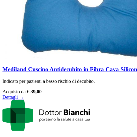
Mediland Cuscino Antidecubito in Fibra Cava Silico
Indicato per pazienti a basso rischio di decubito.
Acquisto da
€ 39,00
Dettagli →